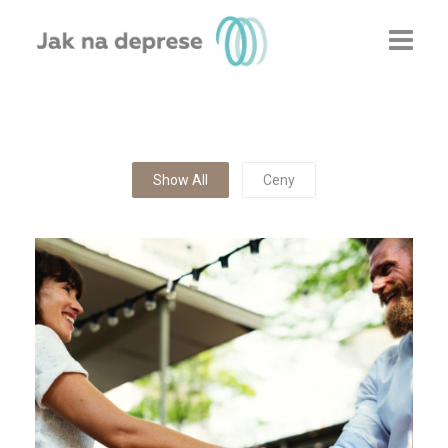
O mně
Úzkosti
Show All
Ceny
Deprese
Závislosti
Ceník
Kontaktujte mě
Blog